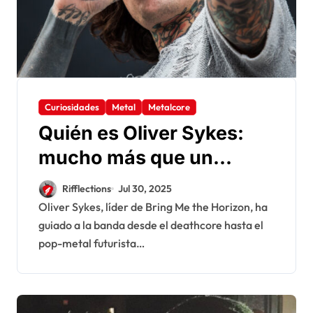
Curiosidades
Metal
Metalcore
Quién es Oliver Sykes:
mucho más que un
frontman
Rifflections
Jul 30, 2025
Oliver Sykes, líder de Bring Me the Horizon, ha
guiado a la banda desde el deathcore hasta el
pop-metal futurista…