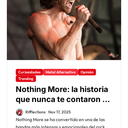
Curiosidades
Metal Alternativo
Opinión
Trending
Nothing More: la historia
que nunca te contaron y
por qué siguen siendo la
Rifflections
Nov 17, 2025
banda más infravalorada
Nothing More se ha convertido en una de las
bandas más intensas y emocionales del rock