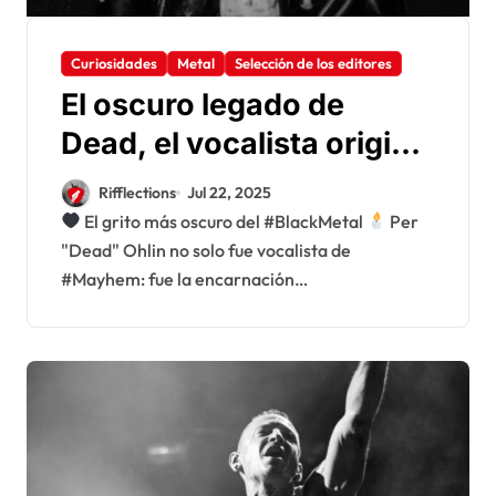
Curiosidades
Metal
Selección de los editores
El oscuro legado de
Dead, el vocalista original
de Mayhem
Rifflections
Jul 22, 2025
El grito más oscuro del #BlackMetal
Per
"Dead" Ohlin no solo fue vocalista de
#Mayhem: fue la encarnación…