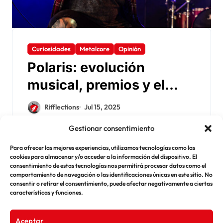
Curiosidades
Metalcore
Opinión
Polaris: evolución
musical, premios y el
impacto de «Fatalism»
Rifflections
Jul 15, 2025
Polaris, banda de metalcore progresivo
Gestionar consentimiento
originaria de Sídney, Australia, se formó en
2012 y rápidamente se consolidó como una de…
Para ofrecer las mejores experiencias, utilizamos tecnologías como las
cookies para almacenar y/o acceder a la información del dispositivo. El
consentimiento de estas tecnologías nos permitirá procesar datos como el
comportamiento de navegación o las identificaciones únicas en este sitio. No
consentir o retirar el consentimiento, puede afectar negativamente a ciertas
Paginación
1
2
características y funciones.
de entradas
Aceptar