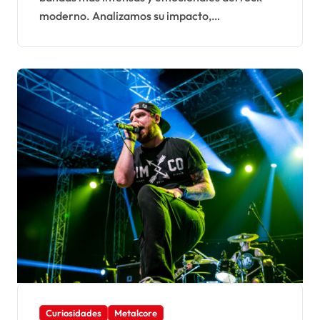
del rock moderno
moderno. Analizamos su impacto,…
Curiosidades
Metalcore