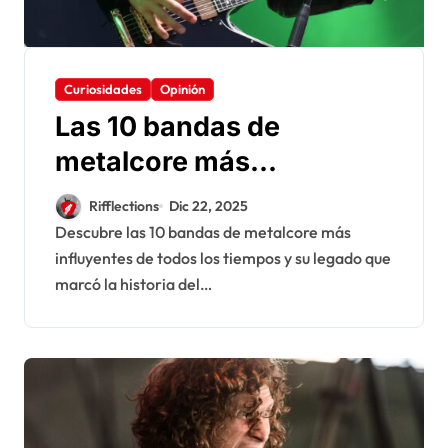
Curiosidades
Opinión
Las 10 bandas de
metalcore más
influyentes de todos los
Rifflections
Dic 22, 2025
tiempos
Descubre las 10 bandas de metalcore más
influyentes de todos los tiempos y su legado que
marcó la historia del…