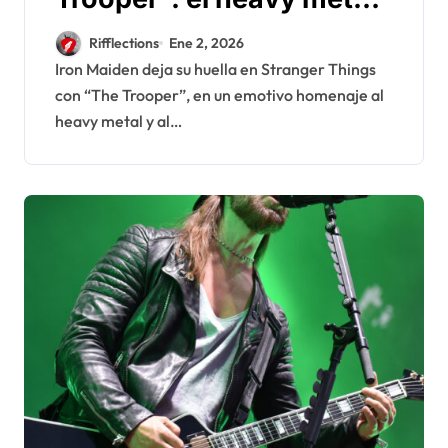
deja su huella en el
Rifflections
Ene 2, 2026
desenlace de Stranger
Iron Maiden deja su huella en Stranger Things
con “The Trooper”, en un emotivo homenaje al
Things
heavy metal y al…