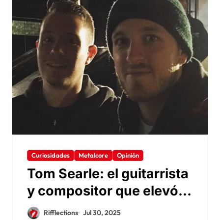
Curiosidades
Metalcore
Opinión
Tom Searle: el guitarrista
y compositor que elevó a
Architects
Rifflections
Jul 30, 2025