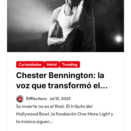
Curiosidades
Metal
Trending
Chester Bennington: la
voz que transformó el
rock y sus nuevas
Rifflections
Jul 15, 2025
generaciones
Su muerte no es el final. El tributo del
Hollywood Bowl, la fundación One More Light y
la música siguen…