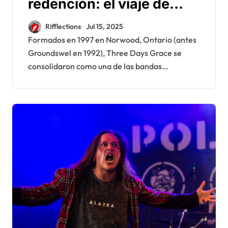
redención: el viaje de
Adam Gontier con Three
Rifflections
Jul 15, 2025
Days Grace
Formados en 1997 en Norwood, Ontario (antes
Groundswel en 1992), Three Days Grace se
consolidaron como una de las bandas…