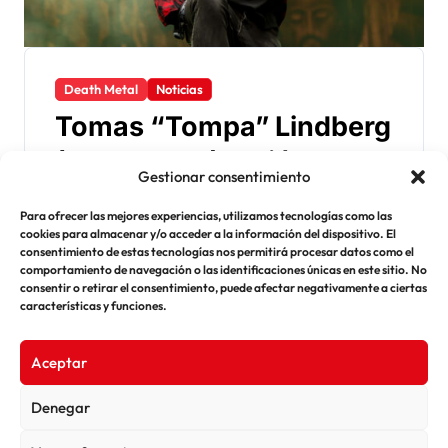
Death Metal
Noticias
Tomas “Tompa” Lindberg
(1972–2025): adiós a una
Gestionar consentimiento
voz fundacional del metal
Rifflections
Sep 16, 2025
Para ofrecer las mejores experiencias, utilizamos tecnologías como las
de Gotemburgo
Tomas Lindberg, voz de At The Gates y
cookies para almacenar y/o acceder a la información del dispositivo. El
consentimiento de estas tecnologías nos permitirá procesar datos como el
referente del melodic death metal, muere a los
comportamiento de navegación o las identificaciones únicas en este sitio. No
52 años tras luchar…
consentir o retirar el consentimiento, puede afectar negativamente a ciertas
características y funciones.
Aceptar
Denegar