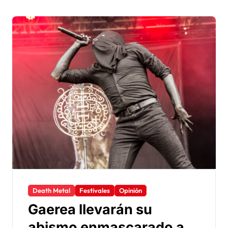
Death Metal
Festivales
Opinión
Gaerea llevarán su
abismo enmascarado al