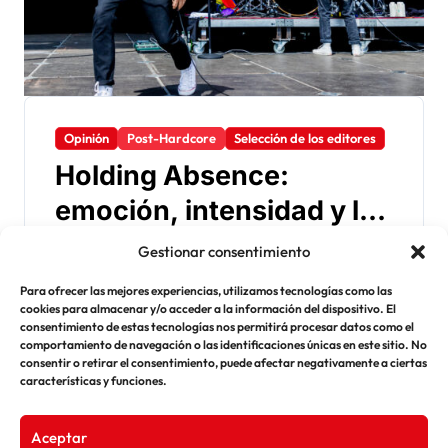
Opinión
Post-Hardcore
Selección de los editores
Holding Absence:
emoción, intensidad y la
trilogía que marcó su
Gestionar consentimiento
Rifflections
Sep 29, 2025
sonido
Holding Absence se ha consolidado como una
Para ofrecer las mejores experiencias, utilizamos tecnologías como las
de las bandas más prometedoras del post-
cookies para almacenar y/o acceder a la información del dispositivo. El
consentimiento de estas tecnologías nos permitirá procesar datos como el
hardcore actual. Desde Cardiff, con discos
comportamiento de navegación o las identificaciones únicas en este sitio. No
como…
consentir o retirar el consentimiento, puede afectar negativamente a ciertas
características y funciones.
Aceptar