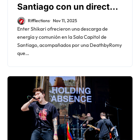
Santiago con un directo
demoledor junto a
Rifflections
Nov 11, 2025
DeathbyRomy
Enter Shikari ofrecieron una descarga de
energía y comunión en la Sala Capitol de
Santiago, acompañados por una DeathbyRomy
que…