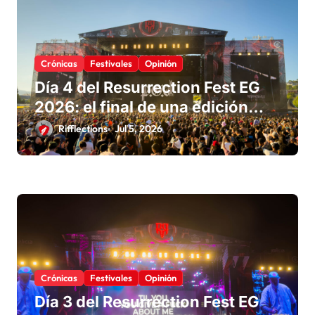
Crónicas
Festivales
Opinión
Día 4 del Resurrection Fest EG
2026: el final de una edición
para recordar
Rifflections
Jul 5, 2026
Crónicas
Festivales
Opinión
Día 3 del Resurrection Fest EG