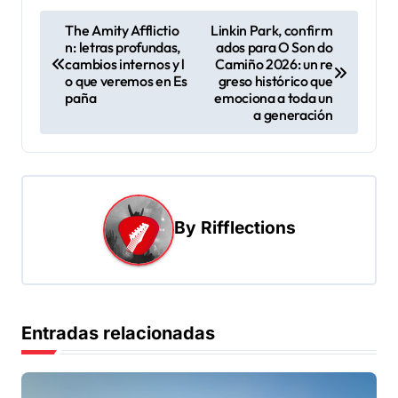
The Amity Afflictio
Linkin Park, confirm
n: letras profundas,
ados para O Son do
cambios internos y l
Camiño 2026: un re
o que veremos en Es
greso histórico que
paña
emociona a toda un
a generación
By
Rifflections
Entradas relacionadas