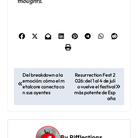
thoughts.
Del breakdown a la
Resurrection Fest 2
emoción: cómo el m
026: del 1 al 4 de juli
etalcore conecta co
o vuelve el festival
n sus oyentes
más potente de Esp
aña
By
Rifflections