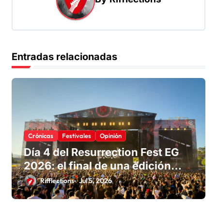
Entradas relacionadas
Crónicas
Festivales
Opinión
Día 4 del Resurrection Fest EG
2026: el final de una edición
para recordar
Rifflections
Jul 5, 2026