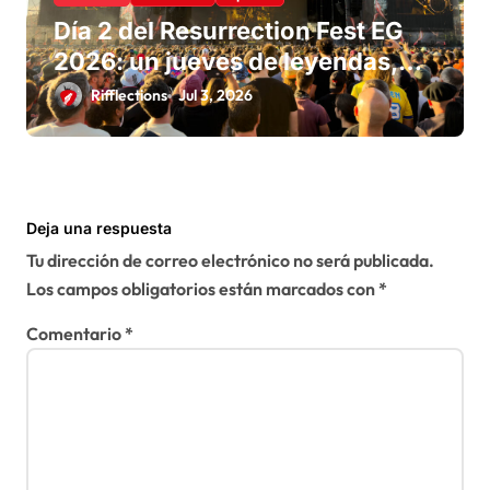
Día 2 del Resurrection Fest EG
2026: un jueves de leyendas,
descubrimientos y mucho metal
Rifflections
Jul 3, 2026
en Viveiro
Deja una respuesta
Tu dirección de correo electrónico no será publicada.
Los campos obligatorios están marcados con
*
Comentario
*