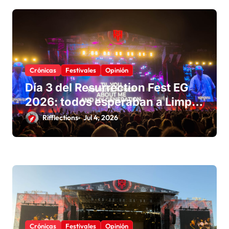
Crónicas
Festivales
Opinión
Día 3 del Resurrection Fest EG
2026: todos esperaban a Limp
Bizkit, pero el cartel volvió a
Rifflections
Jul 4, 2026
sorprender
Crónicas
Festivales
Opinión